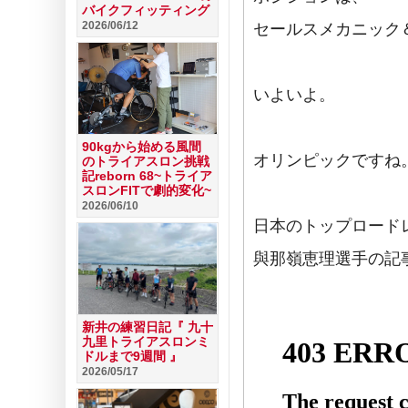
バイクフィッティング
2026/06/12
セールスメカニック
いよいよ。
90kgから始める風間
オリンピックですね
のトライアスロン挑戦
記reborn 68~トライア
スロンFITで劇的変化~
2026/06/10
日本のトップロード
與那嶺恵理選手の記
新井の練習日記『 九十
九里トライアスロンミ
ドルまで9週間 』
2026/05/17