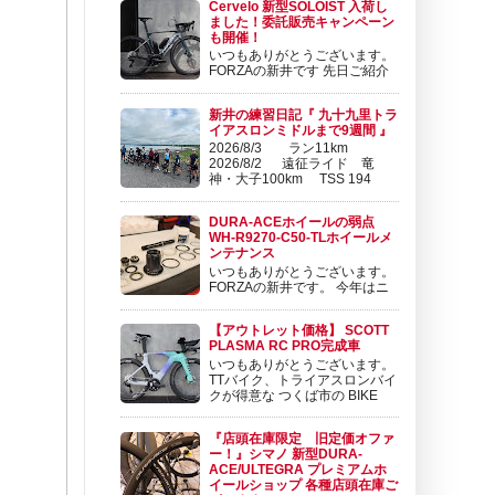
Cervelo 新型SOLOIST 入荷し
￥517,000 (税込) こんにちは。 FORZAの東
ました！委託販売キャンペーン
です。 SRAM から、 廉価版のeTAPコンポー
も開催！
ネンツ RIVAL ...
いつもありがとうございます。
FORZAの新井です 先日ご紹介
させて頂いたCervelo P-Series
に続いて、新型SOLOISTが発表となりまし
新井の練習日記『 九十九里トラ
た。 SOLOIST | Cervélo 日本公式サイト
イアスロンミドルまで9週間 』
www.cog.inc 軽量化と空力向上を果たした新型
2026/8/3 ラン11km
Soloistの5つ...
2026/8/2 遠征ライド 竜
神・大子100km TSS 194
2026/8/1 筑波山100kmライ
ド TSS 192 2026/7/31 ローラー30分・ブ
DURA-ACEホイールの弱点
リックラン4km TSS 34 2026/7/28 ローラ
WH-R9270-C50-TLホイールメ
ー30...
ンテナンス
いつもありがとうございます。
FORZAの新井です。 今年はニ
セコクラシックと来年のツール
ドおきなわに向けてコツコツ練習を積み重ねて
【アウトレット価格】 SCOTT
おります。 練習日記も更新しておりますので
PLASMA RC PRO完成車
ぜひチェック頂けますと幸いです😊 新井の練
いつもありがとうございます。
習日記『 9/10 ローラー1時間 TSS 50
TTバイク、トライアスロンバイ
ORBEA ...
クが得意な つくば市の BIKE
SHOP FORZAです 昨年、１２
月より新規取扱を開始しました スイスのブラ
『店頭在庫限定 旧定価オファ
ンドSCOTT（スコット） ロードバイク、マウ
ー！』シマノ 新型DURA-
ンテンバイクで先鋭的な。 尖ったバイクを世
ACE/ULTEGRA プレミアムホ
に送り続けるブランド...
イールショップ 各種店頭在庫ご