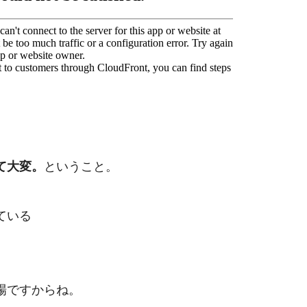
て大変。
ということ。
ている
場ですからね。