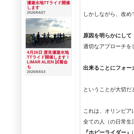
瀬遊水地TTライド開催
します
2026/04/27
しかしながら、改め
原因を明らかにして
適切なアプローチを
4月26日 渡良瀬遊水地
TTライド開催します！
LIMAR ALIEN 試着会
も
出来ることにフォー
2026/04/14
ということが大切だ
これは、オリンピア
全ての人（の日常生
『ホビーライダー』