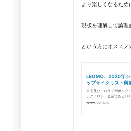
より楽しくなるため
現状を理解して論理
という方にオススメ
LEOMO、2020
ップサイクリスト與
シップ契約を締結LE
東京及びコロラド州ボルダ
に向けて日本のトッ
テクノロジー企業であるLEOM
理とのスポンサーシ
スポ
www.leomo.io