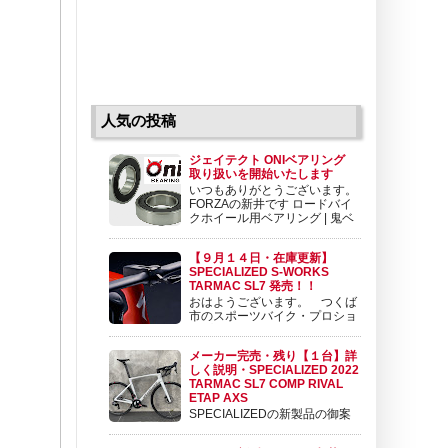
人気の投稿
ジェイテクト ONIベアリング
取り扱いを開始いたします
いつもありがとうございます。
FORZAの新井です ロードバイ
クホイール用ベアリング | 鬼ベ
アリング | 株式会社ジェイテク
ト 鬼ベアリングは極限のスピードを求めて開
【９月１４日・在庫更新】
発されたロードバイクホイール用ベアリングで
SPECIALIZED S-WORKS
す。ロードバイクホイール用ベアリングとして
TARMAC SL7 発売！！
koyo.jtekt.co....
おはようございます。 つくば
市のスポーツバイク・プロショ
ップ BIKE SHOP FORZAの東
（アズマ）です。 いよいよ発売されました。
メーカー完売・残り【１台】詳
SPECIALIZED TARMAC SL7 詳細の情報を御
しく説明・SPECIALIZED 2022
案内させて頂きます。 目次 １ ラインナップ
TARMAC SL7 COMP RIVAL
と価格 ２ ...
ETAP AXS
SPECIALIZEDの新製品の御案
内です。 SPECIALIZED 2022
TARMAC SL7 COMP RIVAL ETAP AXS