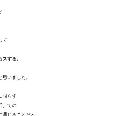
て
して
カスする。
と思いました。
に限らず。
活）ての
に通じることだと。