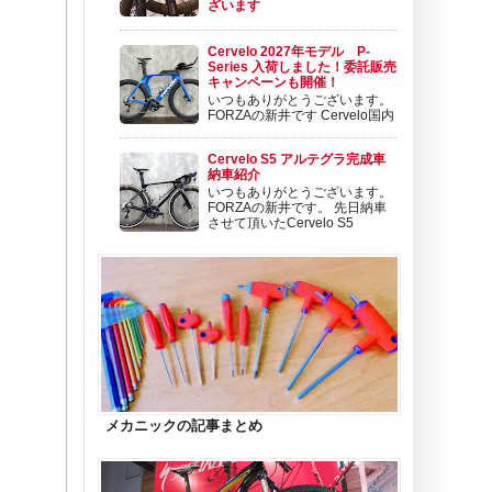
ざいます
いよいよシマノ新型 12速
DURA-ACE Di2とULTEGRA Di2の入荷が始ま
Cervelo 2027年モデル P-
りました。 そして、同じタイミングで発表さ
Series 入荷しました！委託販売
れた新型カーボンホイールも順次入荷開始とな
キャンペーンも開催！
っております。 新型ホイールについては こち
いつもありがとうございます。
らから！ この新型ホイールのタイミング
FORZAの新井です Cervelo国内
で、プレミアムホイール...
代理店の変更から1年、当初は
新型のS5やR5などロードモデルのみのライン
Cervelo S5 アルテグラ完成車
ナップとなっておりましたが、今期からTTモ
納車紹介
デルのお取り扱いも再開となります。 Cervelo
いつもありがとうございます。
のTTモデルといえば、直近でフルモデルチェ
FORZAの新井です。 先日納車
ンジ...
させて頂いたCervelo S5
ULTEGRA Di2完成車をご紹介
させて頂きます Cervelo S5 ULTEGRA Di2
Reserve 57/64完成車 1,648,900円（税込）
今回納車させて頂いた仕様...
メカニックの記事まとめ