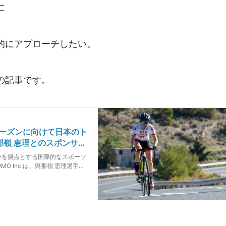
に
的にアプローチしたい。
の記事です。
年シーズンに向けて日本のト
那嶺 恵理とのスポンサー
OMO、2020年シーズン
ーを拠点とする国際的なスポーツ
プサイクリスト與那嶺 恵
O Inc.は、與那嶺 恵理選手と
ップ契約を締結