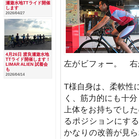
瀬遊水地TTライド開催
します
2026/04/27
4月26日 渡良瀬遊水地
TTライド開催します！
左がビフォー。 右
LIMAR ALIEN 試着会
も
2026/04/14
T様自身は、柔軟性
く、筋力的にも十分
上体をお持ちでした
るポジションにす
かなりの改善が見ら