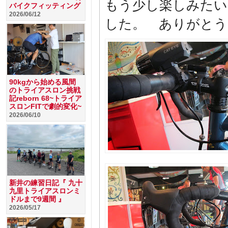
もう少し楽しみたい
バイクフィッティング
2026/06/12
した。 ありがとう
90kgから始める風間
のトライアスロン挑戦
記reborn 68~トライア
スロンFITで劇的変化~
2026/06/10
新井の練習日記『 九十
九里トライアスロンミ
ドルまで9週間 』
2026/05/17