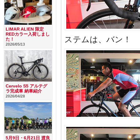
LIMAR ALIEN 限定
REDカラー入荷しまし
ステムは、バン！ 
た！
2026/05/13
Cervelo S5 アルテグ
ラ完成車 納車紹介
2026/04/28
5月9日・6月21日 渡良