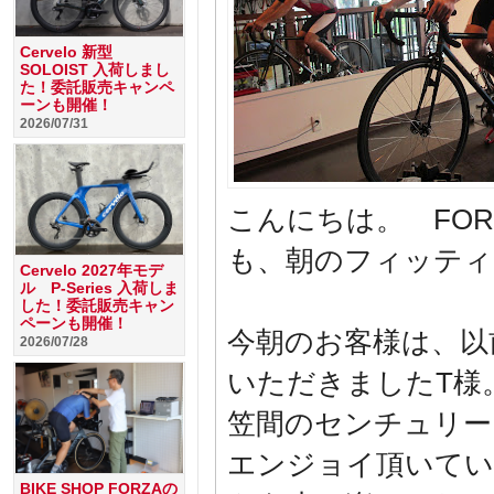
Cervelo 新型
SOLOIST 入荷しまし
た！委託販売キャンペ
ーンも開催！
2026/07/31
こんにちは。 FO
も、朝のフィッティ
Cervelo 2027年モデ
ル P-Series 入荷しま
した！委託販売キャン
ペーンも開催！
今朝のお客様は、以前に
2026/07/28
いただきましたT様
笠間のセンチュリー
エンジョイ頂いてい
BIKE SHOP FORZAの