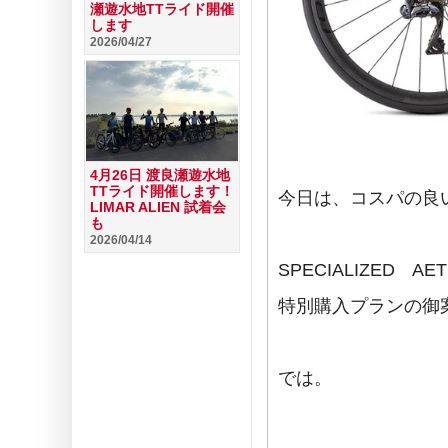
瀬遊水地TTライド開催
します
2026/04/27
4月26日 渡良瀬遊水地
TTライド開催します！
今日は、コスパの良
LIMAR ALIEN 試着会
も
2026/04/14
SPECIALIZED AE
特別購入プランの御
では。