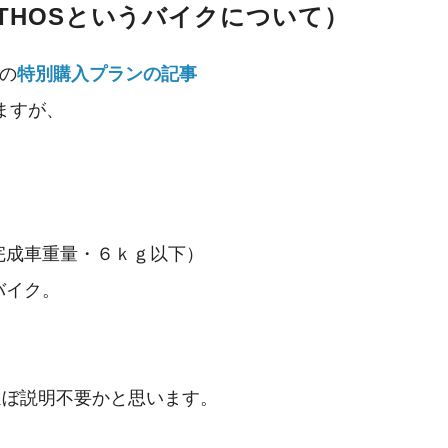
THOSというバイクについて）
 の
特別購入プランの記事
ますが、
完成車重量・６ｋｇ以下）
バイク。
ほぼ説明不要かと思います。