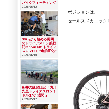
バイクフィッティング
2026/06/12
ポジションは、
セールスメカニック
90kgから始める風間
のトライアスロン挑戦
記reborn 68~トライア
スロンFITで劇的変化~
2026/06/10
新井の練習日記『 九十
九里トライアスロンミ
ドルまで9週間 』
2026/05/17