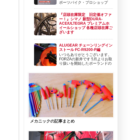
ポーツバイク・プロショップ
BIKE SHOP FORZAの東（アズ
マ）です。 ポジションは、 セールスメカニッ
『店頭在庫限定 旧定価オファ
ク＆バイクフィッターです。 今日は、新型
ー！』シマノ 新型DURA-
SHIMANO Di2 DuraAce Di2 ＆ Ultegra Di2 の
ACE/ULTEGRA プレミアムホ
ファームウェア...
イールショップ 各種店頭在庫ご
ざいます
いよいよシマノ新型 12速
DURA-ACE Di2とULTEGRA Di2の入荷が始ま
ALUGEAR チェーンリングイン
りました。 そして、同じタイミングで発表さ
ストール FC-R9200-P編
れた新型カーボンホイールも順次入荷開始とな
いつもありがとうございます。
っております。 新型ホイールについては こち
FORZAの新井です 5月よりお取
らから！ この新型ホイールのタイミング
り扱いを開始したポーランドの
で、プレミアムホイール...
チェーンリングメーカー
ALUGEAR たくさんのご注文を頂きましてあ
りがとうございます！ カッコイイですよねぇ
😊クランクはコンポーネントの顔。自転車の
印象もガラッと変えることができます。 ...
メカニックの記事まとめ