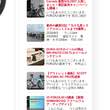
Cervelo 新型SOLOIST 入荷し
￥517,000 (税込) こんにちは。 FORZAの東
ました！委託販売キャンペーン
です。 SRAM から、 廉価版のeTAPコンポー
も開催！
ネンツ RIVAL ...
いつもありがとうございます。
FORZAの新井です 先日ご紹介
させて頂いたCervelo P-Series
に続いて、新型SOLOISTが発表となりまし
新井の練習日記『 九十九里トラ
た。 SOLOIST | Cervélo 日本公式サイト
イアスロンミドルまで9週間 』
www.cog.inc 軽量化と空力向上を果たした新型
2026/8/3 ラン11km
Soloistの5つ...
2026/8/2 遠征ライド 竜
神・大子100km TSS 194
2026/8/1 筑波山100kmライ
ド TSS 192 2026/7/31 ローラー30分・ブ
DURA-ACEホイールの弱点
リックラン4km TSS 34 2026/7/28 ローラ
WH-R9270-C50-TLホイールメ
ー30...
ンテナンス
いつもありがとうございます。
FORZAの新井です。 今年はニ
セコクラシックと来年のツール
ドおきなわに向けてコツコツ練習を積み重ねて
【アウトレット価格】 SCOTT
おります。 練習日記も更新しておりますので
PLASMA RC PRO完成車
ぜひチェック頂けますと幸いです😊 新井の練
いつもありがとうございます。
習日記『 9/10 ローラー1時間 TSS 50
TTバイク、トライアスロンバイ
ORBEA ...
クが得意な つくば市の BIKE
SHOP FORZAです 昨年、１２
月より新規取扱を開始しました スイスのブラ
#5 FORZAﾒｶﾆｯｸ講座 【新型
ンドSCOTT（スコット） ロードバイク、マウ
SHIMANO Di2 ファームウェ
ンテンバイクで先鋭的な。 尖ったバイクを世
ア・アップデイト】
に送り続けるブランド...
こんにちは。 つくば市のス