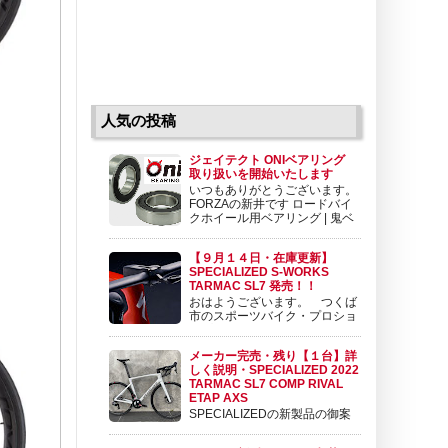
人気の投稿
ジェイテクト ONIベアリング
取り扱いを開始いたします
いつもありがとうございます。
FORZAの新井です ロードバイ
クホイール用ベアリング | 鬼ベ
アリング | 株式会社ジェイテク
ト 鬼ベアリングは極限のスピードを求めて開
【９月１４日・在庫更新】
発されたロードバイクホイール用ベアリングで
SPECIALIZED S-WORKS
す。ロードバイクホイール用ベアリングとして
TARMAC SL7 発売！！
koyo.jtekt.co....
おはようございます。 つくば
市のスポーツバイク・プロショ
ップ BIKE SHOP FORZAの東
（アズマ）です。 いよいよ発売されました。
メーカー完売・残り【１台】詳
SPECIALIZED TARMAC SL7 詳細の情報を御
しく説明・SPECIALIZED 2022
案内させて頂きます。 目次 １ ラインナップ
TARMAC SL7 COMP RIVAL
と価格 ２ ...
ETAP AXS
SPECIALIZEDの新製品の御案
内です。 SPECIALIZED 2022
TARMAC SL7 COMP RIVAL ETAP AXS