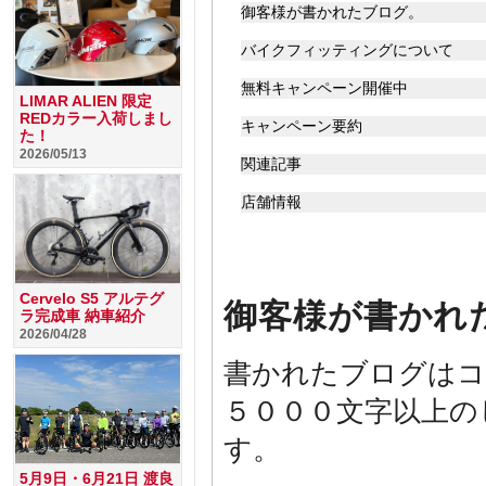
御客様が書かれたブログ。
バイクフィッティングについて
無料キャンペーン開催中
LIMAR ALIEN 限定
REDカラー入荷しまし
キャンペーン要約
た！
2026/05/13
関連記事
店舗情報
Cervelo S5 アルテグ
御客様が書かれ
ラ完成車 納車紹介
2026/04/28
書かれたブログはコ
５０００文字以上の
す。
5月9日・6月21日 渡良