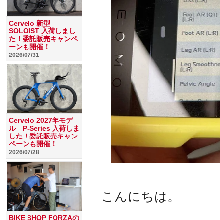
Cervelo 新型
SOLOIST 入荷しまし
た！委託販売キャンペ
ーンも開催！
2026/07/31
Cervelo 2027年モデ
ル P-Series 入荷しま
した！委託販売キャン
ペーンも開催！
2026/07/28
こんにちは。
BIKE SHOP FORZAの