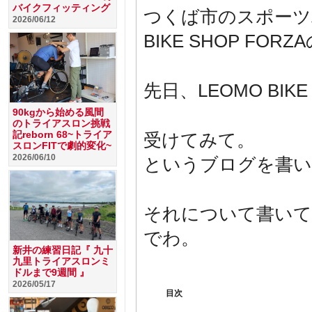
バイクフィッティング
つくば市のスポーツ
2026/06/12
BIKE SHOP FO
先日、LEOMO BIK
90kgから始める風間
のトライアスロン挑戦
記reborn 68~トライア
受けてみて。
スロンFITで劇的変化~
2026/06/10
というブログを書い
それについて書いて
でわ。
新井の練習日記『 九十
九里トライアスロンミ
ドルまで9週間 』
2026/05/17
目次