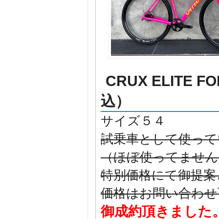
CRUX ELITE F
込）
サイズ５４
試乗車として使って
（ほぼ使ってません
特別価格にて御提案
価格はお問い合わせ
御成約頂きました