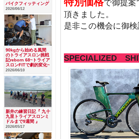
特別価格
で御提案
バイクフィッティング
2026/06/12
頂きました。
是非この機会に御検討
90kgから始める風間
のトライアスロン挑戦
SPECIALIZED SHI
記reborn 68~トライア
スロンFITで劇的変化~
2026/06/10
新井の練習日記『 九十
九里トライアスロンミ
ドルまで9週間 』
2026/05/17