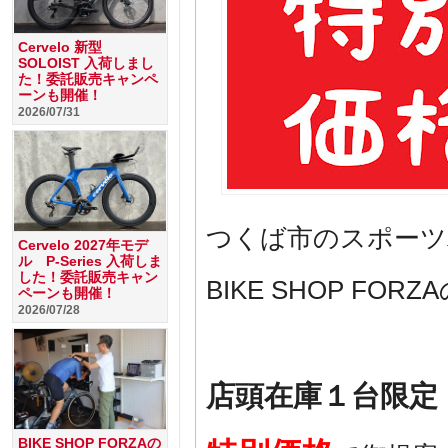
Cervelo 新型
SOLOIST 入荷しまし
た！委託販売キャンペ
ーンも開催！
2026/07/31
つくば市のスポーツ
Cervelo 2027年モデ
ル P-Series 入荷しま
した！委託販売キャン
BIKE SHOP FO
ペーンも開催！
2026/07/28
店頭在庫１台限定
BIKE SHOP FORZAの