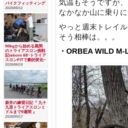
気温もそうですが、
バイクフィッティング
2026/06/12
なかなか山に乗りに
やっと週末トレイル
そう相棒は。。。
90kgから始める風間
・ORBEA WILD M-
のトライアスロン挑戦
記reborn 68~トライア
スロンFITで劇的変化~
2026/06/10
新井の練習日記『 九十
九里トライアスロンミ
ドルまで9週間 』
2026/05/17