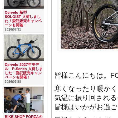
Cervelo 新型
SOLOIST 入荷しまし
た！委託販売キャンペ
ーンも開催！
2026/07/31
Cervelo 2027年モデ
ル P-Series 入荷しま
した！委託販売キャン
皆様こんにちは。F
ペーンも開催！
2026/07/28
寒くなったり暖かく
気温に振り回される
皆様はいかがお過ご
BIKE SHOP FORZAの