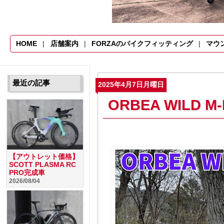
HOME
店舗案内
FORZAのバイクフィッティング
マウ
最近の記事
2025年4月7日月曜日
ORBEA WILD
【アウトレット価格】
SCOTT PLASMA RC
PRO完成車
2026/08/04