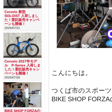
Cervelo 新型
SOLOIST 入荷しまし
た！委託販売キャンペ
ーンも開催！
2026/07/31
Cervelo 2027年モデ
ル P-Series 入荷しま
した！委託販売キャン
こんにちは。
ペーンも開催！
2026/07/28
つくば市のスポーツ
BIKE SHOP FO
BIKE SHOP FORZAの