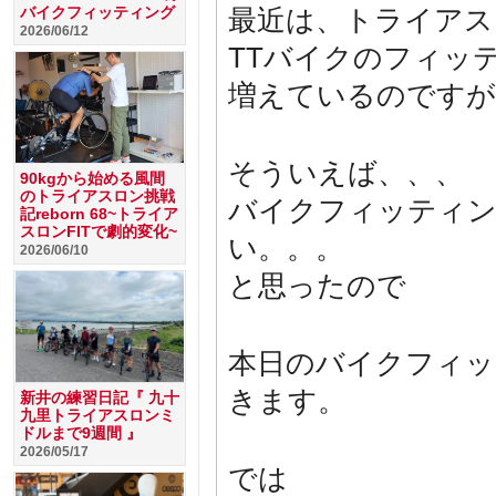
バイクフィッティング
最近は、トライアス
2026/06/12
TTバイクのフィッ
増えているのですが
そういえば、、、
90kgから始める風間
のトライアスロン挑戦
バイクフィッティン
記reborn 68~トライア
スロンFITで劇的変化~
い。。。
2026/06/10
と思ったので
本日のバイクフィッ
きます。
新井の練習日記『 九十
九里トライアスロンミ
ドルまで9週間 』
2026/05/17
では