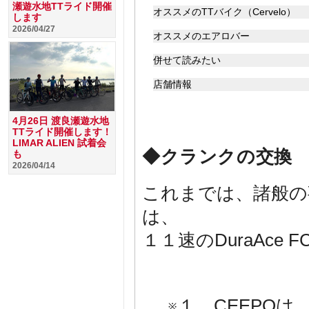
瀬遊水地TTライド開催
オススメのTTバイク（Cervelo）
します
2026/04/27
オススメのエアロバー
併せて読みたい
店舗情報
4月26日 渡良瀬遊水地
TTライド開催します！
LIMAR ALIEN 試着会
◆クランクの交換
も
2026/04/14
これまでは、諸般の
は、
１１速のDuraAce 
※１ CEEPO