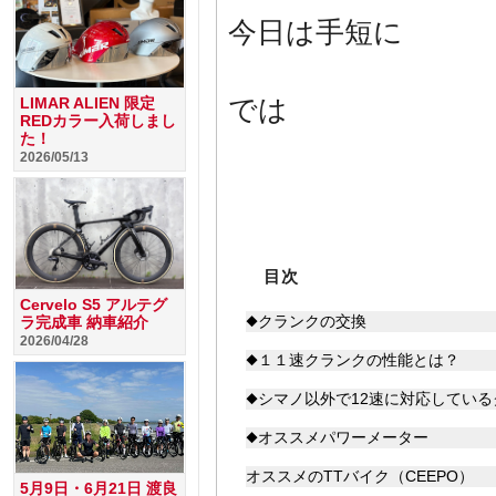
今日は手短に
LIMAR ALIEN 限定
では
REDカラー入荷しまし
た！
2026/05/13
目次
Cervelo S5 アルテグ
◆クランクの交換
ラ完成車 納車紹介
2026/04/28
◆１１速クランクの性能とは？
◆シマノ以外で12速に対応している
◆オススメパワーメーター
オススメのTTバイク（CEEPO）
5月9日・6月21日 渡良