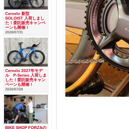
Cervelo 新型
SOLOIST 入荷しまし
た！委託販売キャンペ
ーンも開催！
2026/07/31
Cervelo 2027年モデ
ル P-Series 入荷しま
した！委託販売キャン
ペーンも開催！
2026/07/28
BIKE SHOP FORZAの