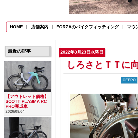
HOME
店舗案内
FORZAのバイクフィッティング
マウ
最近の記事
2022年3月23日水曜日
しろさとＴＴに
CEEPO
【アウトレット価格】
SCOTT PLASMA RC
PRO完成車
2026/08/04