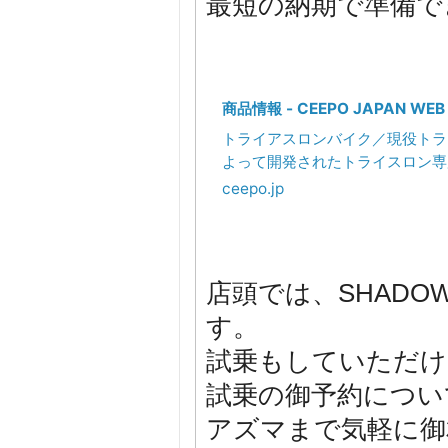
最短の納期で準備で
商品情報 - CEEPO JAPAN WEB 
トライアスロンバイク／現役トラ
よって開発されたトライスロン専
ブランドの自転車で国内組立。ハ
ceepo.jp
店頭では、SHADO
す。
試乗もしていただけ
試乗の御予約につい
アズマまで気軽に御