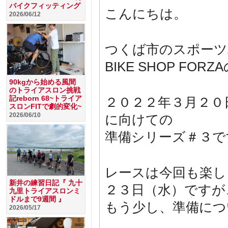
バイクフィッティング
こんにちは。
2026/06/12
つくば市のスポーツ
BIKE SHOP F
90kgから始める風間
のトライアスロン挑戦
記reborn 68~トライア
２０２２年３月２０
スロンFITで劇的変化~
2026/06/10
に向けての
準備シリーズ＃３で
レースは今回も楽し
新井の練習日記『 九十
２３日（水）ですが
九里トライアスロンミ
ドルまで9週間 』
もう少し、準備につ
2026/05/17