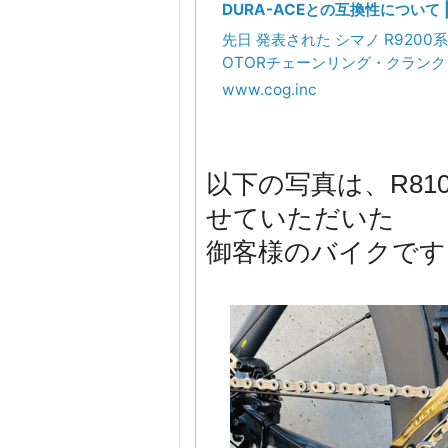
DURA-ACEとの互換性について |
公式サイト
先日 発表された シマノ R9200系
OTORチェーンリング・クラン
について2021年
www.cog.inc
以下の写真は、R810
せていただいた
御客様のバイクです