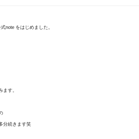
の 公式note をはじめました。
みます。
の
多分続きます笑