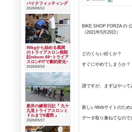
バイクフィッティング
2026/06/12
BIKE SHOP FORZA 
（2021年5月20日）
90kgから始める風間
のトライアスロン挑戦
どのくらい続くか？
記reborn 68~トライア
スロンFITで劇的変化~
すぐにやめてしまうか？
2026/06/10
謎ですが、まずはやって
新井の練習日記『 九十
新しいWebサイトのため
九里トライアスロンミ
ドルまで9週間 』
データ取り兼ねてなので
2026/05/17