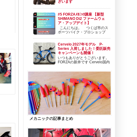
ざいます
いよいよシマノ新型 12速
DURA-ACE Di2とULTEGRA Di2の入荷が始ま
#5 FORZAﾒｶﾆｯｸ講座 【新型
りました。 そして、同じタイミングで発表さ
SHIMANO Di2 ファームウェ
れた新型カーボンホイールも順次入荷開始とな
ア・アップデイト】
っております。 新型ホイールについては こち
こんにちは。 つくば市のス
らから！ この新型ホイールのタイミング
ポーツバイク・プロショップ
で、プレミアムホイール...
BIKE SHOP FORZAの東（アズ
マ）です。 ポジションは、 セールスメカニッ
Cervelo 2027年モデル P-
ク＆バイクフィッターです。 今日は、新型
Series 入荷しました！委託販売
SHIMANO Di2 DuraAce Di2 ＆ Ultegra Di2 の
キャンペーンも開催！
ファームウェア...
いつもありがとうございます。
FORZAの新井です Cervelo国内
代理店の変更から1年、当初は
新型のS5やR5などロードモデルのみのライン
ナップとなっておりましたが、今期からTTモ
デルのお取り扱いも再開となります。 Cervelo
のTTモデルといえば、直近でフルモデルチェ
ンジ...
メカニックの記事まとめ