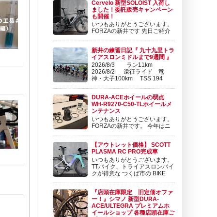
Cervelo 新型SOLOIST 入荷し
￥517,000 (税込) こんにちは。 FORZAの東
ました！委託販売キャンペーン
です。 SRAM から、 廉価版のeTAPコンポー
も開催！
ネンツ RIVAL ...
いつもありがとうございます。
FORZAの新井です 先日ご紹介
させて頂いたCervelo P-Series
に続いて、新型SOLOISTが発表となりまし
新井の練習日記『 九十九里トラ
た。 SOLOIST | Cervélo 日本公式サイト
イアスロンミドルまで9週間 』
www.cog.inc 軽量化と空力向上を果たした新型
2026/8/3 ラン11km
Soloistの5つ...
2026/8/2 遠征ライド 竜
神・大子100km TSS 194
2026/8/1 筑波山100kmライ
ド TSS 192 2026/7/31 ローラー30分・ブ
DURA-ACEホイールの弱点
リックラン4km TSS 34 2026/7/28 ローラ
WH-R9270-C50-TLホイールメ
ー30...
ンテナンス
いつもありがとうございます。
FORZAの新井です。 今年はニ
セコクラシックと来年のツール
ドおきなわに向けてコツコツ練習を積み重ねて
【アウトレット価格】 SCOTT
おります。 練習日記も更新しておりますので
PLASMA RC PRO完成車
ぜひチェック頂けますと幸いです😊 新井の練
いつもありがとうございます。
習日記『 9/10 ローラー1時間 TSS 50
TTバイク、トライアスロンバイ
ORBEA ...
クが得意な つくば市の BIKE
SHOP FORZAです 昨年、１２
月より新規取扱を開始しました スイスのブラ
『店頭在庫限定 旧定価オファ
ンドSCOTT（スコット） ロードバイク、マウ
ー！』シマノ 新型DURA-
ンテンバイクで先鋭的な。 尖ったバイクを世
ACE/ULTEGRA プレミアムホ
に送り続けるブランド...
イールショップ 各種店頭在庫ご