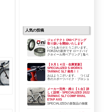
人気の投稿
ジェイテクト ONIベアリング
取り扱いを開始いたします
いつもありがとうございます。
FORZAの新井です ロードバイ
クホイール用ベアリング | 鬼ベ
アリング | 株式会社ジェイテク
ト 鬼ベアリングは極限のスピードを求めて開
【９月１４日・在庫更新】
発されたロードバイクホイール用ベアリングで
SPECIALIZED S-WORKS
す。ロードバイクホイール用ベアリングとして
TARMAC SL7 発売！！
koyo.jtekt.co....
おはようございます。 つくば
市のスポーツバイク・プロショ
ップ BIKE SHOP FORZAの東
（アズマ）です。 いよいよ発売されました。
メーカー完売・残り【１台】詳
SPECIALIZED TARMAC SL7 詳細の情報を御
しく説明・SPECIALIZED 2022
案内させて頂きます。 目次 １ ラインナップ
TARMAC SL7 COMP RIVAL
と価格 ２ ...
ETAP AXS
SPECIALIZEDの新製品の御案
内です。 SPECIALIZED 2022
TARMAC SL7 COMP RIVAL ETAP AXS