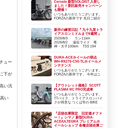
Cervelo 新型SOLOIST 入荷し
￥517,000 (税込) こんにちは。 FORZAの東
ました！委託販売キャンペーン
です。 SRAM から、 廉価版のeTAPコンポー
も開催！
ネンツ RIVAL ...
いつもありがとうございます。
FORZAの新井です 先日ご紹介
させて頂いたCervelo P-Series
に続いて、新型SOLOISTが発表となりまし
新井の練習日記『 九十九里トラ
た。 SOLOIST | Cervélo 日本公式サイト
イアスロンミドルまで9週間 』
www.cog.inc 軽量化と空力向上を果たした新型
2026/8/3 ラン11km
Soloistの5つ...
2026/8/2 遠征ライド 竜
神・大子100km TSS 194
2026/8/1 筑波山100kmライ
ド TSS 192 2026/7/31 ローラー30分・ブ
DURA-ACEホイールの弱点
リックラン4km TSS 34 2026/7/28 ローラ
チュー
WH-R9270-C50-TLホイールメ
ー30...
ンテナンス
いつもありがとうございます。
に下が
FORZAの新井です。 今年はニ
セコクラシックと来年のツール
ドおきなわに向けてコツコツ練習を積み重ねて
る高い汎
【アウトレット価格】 SCOTT
おります。 練習日記も更新しておりますので
PLASMA RC PRO完成車
ぜひチェック頂けますと幸いです😊 新井の練
いつもありがとうございます。
習日記『 9/10 ローラー1時間 TSS 50
の高い
TTバイク、トライアスロンバイ
ORBEA ...
クが得意な つくば市の BIKE
SHOP FORZAです 昨年、１２
月より新規取扱を開始しました スイスのブラ
『店頭在庫限定 旧定価オファ
ンドSCOTT（スコット） ロードバイク、マウ
ー！』シマノ 新型DURA-
ンテンバイクで先鋭的な。 尖ったバイクを世
ACE/ULTEGRA プレミアムホ
に送り続けるブランド...
イールショップ 各種店頭在庫ご