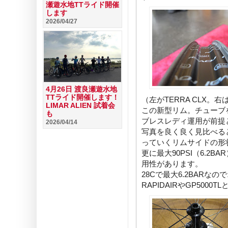
瀬遊水地TTライド開催
します
2026/04/27
4月26日 渡良瀬遊水地
TTライド開催します！
（左がTERRA CLX。右はC
LIMAR ALIEN 試着会
この新型リム。チューブ
も
ブレスレディ運用が前提
2026/04/14
写真を良く良く見比べる
っていくリムサイドの形
更に最大90PSI（6.
用性があります。
28Cで最大6.2BAR
RAPIDAIRやGP50