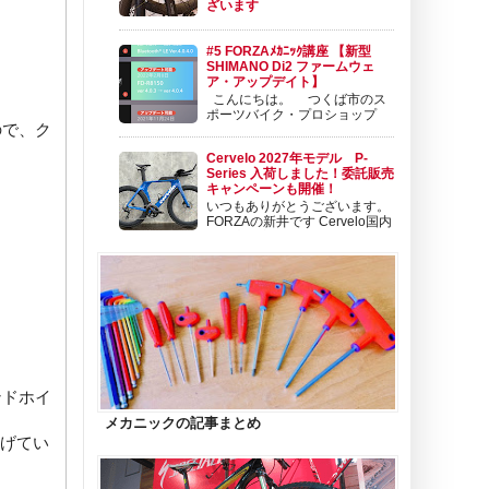
ざいます
いよいよシマノ新型 12速
DURA-ACE Di2とULTEGRA Di2の入荷が始ま
#5 FORZAﾒｶﾆｯｸ講座 【新型
りました。 そして、同じタイミングで発表さ
SHIMANO Di2 ファームウェ
れた新型カーボンホイールも順次入荷開始とな
ア・アップデイト】
っております。 新型ホイールについては こち
こんにちは。 つくば市のス
らから！ この新型ホイールのタイミング
ポーツバイク・プロショップ
で、プレミアムホイール...
ので、ク
BIKE SHOP FORZAの東（アズ
マ）です。 ポジションは、 セールスメカニッ
Cervelo 2027年モデル P-
ク＆バイクフィッターです。 今日は、新型
Series 入荷しました！委託販売
SHIMANO Di2 DuraAce Di2 ＆ Ultegra Di2 の
キャンペーンも開催！
ファームウェア...
いつもありがとうございます。
FORZAの新井です Cervelo国内
代理店の変更から1年、当初は
新型のS5やR5などロードモデルのみのライン
ナップとなっておりましたが、今期からTTモ
デルのお取り扱いも再開となります。 Cervelo
のTTモデルといえば、直近でフルモデルチェ
ンジ...
ンドホイ
メカニックの記事まとめ
下げてい