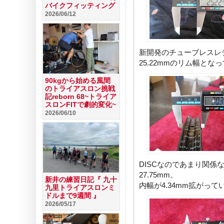
バイクフィッティング
2026/06/12
新開発のチューブレスレデ
25.22mmのリム幅とな
90kgから始める風間
のトライアスロン挑戦
記reborn 68~トライア
スロンFITで劇的変化~
2026/06/10
DISCなのであまり関係ない
27.75mm。
新井の練習日記『 九十
内幅が4.34mm拡がって
九里トライアスロンミ
ドルまで9週間 』
2026/05/17