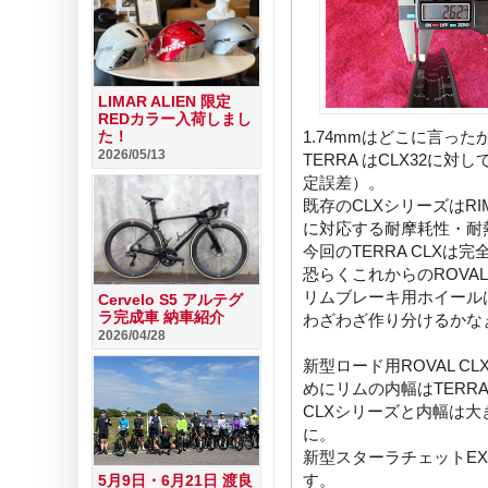
LIMAR ALIEN 限定
REDカラー入荷しまし
1.74mmはどこに言っ
た！
2026/05/13
TERRA はCLX32に対
定誤差）。
既存のCLXシリーズはR
に対応する耐摩耗性・耐
今回のTERRA CLX
恐らくこれからのROVA
リムブレーキ用ホイール
Cervelo S5 アルテグ
ラ完成車 納車紹介
わざわざ作り分けるかな
2026/04/28
新型ロード用ROVAL 
めにリムの内幅はTER
CLXシリーズと内幅は大
に。
新型スターラチェットE
す。
5月9日・6月21日 渡良