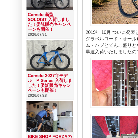
Cervelo 新型
SOLOIST 入荷しまし
た！委託販売キャンペ
ーンも開催！
2019年 10月 ついに発
2026/07/31
グラベルロード・オール
ム・ハブとてんこ盛りと
早速入荷いたしましたの
Cervelo 2027年モデ
ル P-Series 入荷しま
した！委託販売キャン
ペーンも開催！
2026/07/28
BIKE SHOP FORZAの