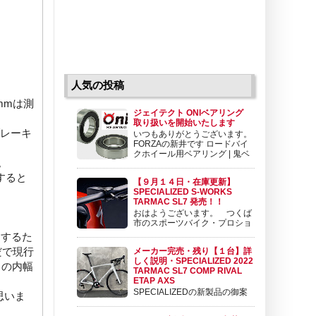
人気の投稿
2mmは測
ジェイテクト ONIベアリング
取り扱いを開始いたします
ブレーキ
いつもありがとうございます。
FORZAの新井です ロードバイ
クホイール用ベアリング | 鬼ベ
。
アリング | 株式会社ジェイテク
ト 鬼ベアリングは極限のスピードを求めて開
すると
【９月１４日・在庫更新】
発されたロードバイクホイール用ベアリングで
SPECIALIZED S-WORKS
す。ロードバイクホイール用ベアリングとして
TARMAC SL7 発売！！
koyo.jtekt.co....
おはようございます。 つくば
市のスポーツバイク・プロショ
ップ BIKE SHOP FORZAの東
とするた
（アズマ）です。 いよいよ発売されました。
だで現行
メーカー完売・残り【１台】詳
SPECIALIZED TARMAC SL7 詳細の情報を御
しく説明・SPECIALIZED 2022
案内させて頂きます。 目次 １ ラインナップ
りの内幅
TARMAC SL7 COMP RIVAL
と価格 ２ ...
ETAP AXS
SPECIALIZEDの新製品の御案
思いま
内です。 SPECIALIZED 2022
TARMAC SL7 COMP RIVAL ETAP AXS