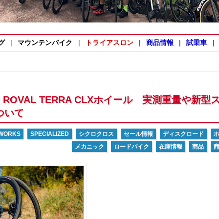
グ
マウンテンバイク
トライアスロン
商品情報
試乗車
ROVAL TERRA CLXホイール 実測重量や新型
ついて
-WORKS
SPECIALIZED
シクロクロス
セール情報
ディスクロード
メカニック
ロードバイク
在庫情報
商品