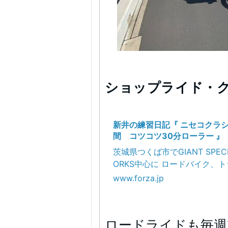
ショップライド・
新井の練習日記『 ニセコクラ
間 コツコツ30分ローラー 』
茨城県つくば市でGIANT SPECIA
ORKS中心に ロードバイク、
バイク、マウンテンバ
www.forza.jp
ロードライドも毎週