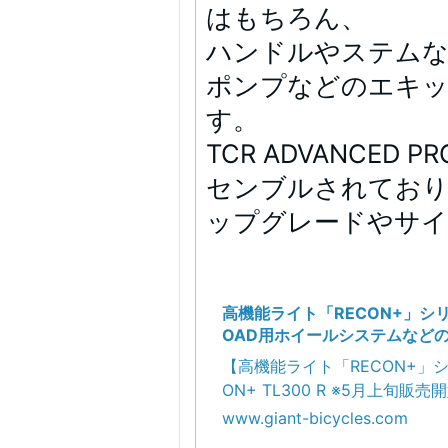
はもちろん、
ハンドルやステム
ポンプなどのエキッ
す。
TCR ADVANCE
センブルされてお
ップグレードやサイ
高機能ライト「RECON+」シリ
OAD用ホイールシステムなど
発売 | Giant Bicycles Japan
【高機能ライト「RECON+」シ
ON+ TL300 R ※5月上旬販
ら接近する車両
www.giant-bicycles.com