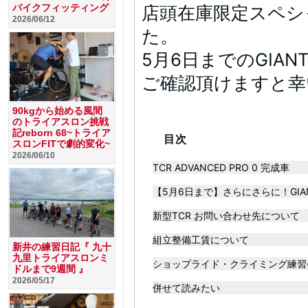
バイクフィッティング
店頭在庫限定スペシ
2026/06/12
た。
5月6日までのGIA
ご確認頂けますと幸
90kgから始める風間
のトライアスロン挑戦
記reborn 68~トライア
目次
スロンFITで劇的変化~
2026/06/10
TCR ADVANCED PRO 0 完成車
【5月6日まで】さらにさらに！GIA
新型TCR お問い合わせ先について
組立整備工賃について
新井の練習日記『 九十
九里トライアスロンミ
ショップライド・クライミング練習
ドルまで9週間 』
2026/05/17
併せて読みたい