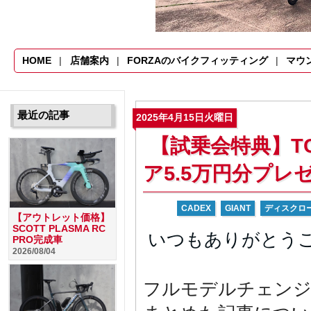
HOME
店舗案内
FORZAのバイクフィッティング
マウ
最近の記事
2025年4月15日火曜日
【試乗会特典】TCR 
ア5.5万円分プレ
CADEX
GIANT
ディスクロ
【アウトレット価格】
SCOTT PLASMA RC
いつもありがとうご
PRO完成車
2026/08/04
フルモデルチェンジ