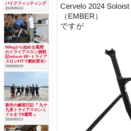
バイクフィッティング
Cervelo 2024 S
2026/06/12
（EMBER）
ですが
90kgから始める風間
のトライアスロン挑戦
記reborn 68~トライア
スロンFITで劇的変化~
2026/06/10
新井の練習日記『 九十
九里トライアスロンミ
ドルまで8週間 』
2026/05/17