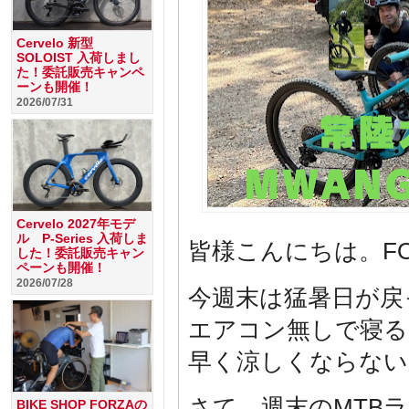
Cervelo 新型
SOLOIST 入荷しまし
た！委託販売キャンペ
ーンも開催！
2026/07/31
Cervelo 2027年モデ
ル P-Series 入荷しま
皆様こんにちは。F
した！委託販売キャン
ペーンも開催！
2026/07/28
今週末は猛暑日が戻
エアコン無しで寝る
早く涼しくならない
さて、週末のMTBラ
BIKE SHOP FORZAの