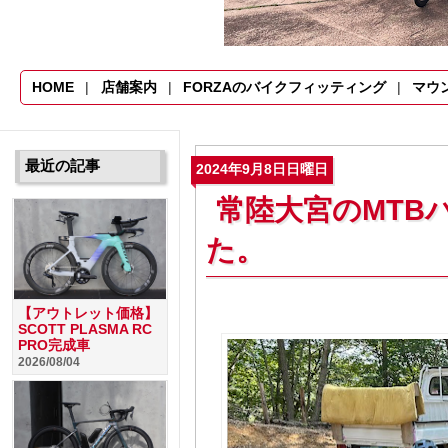
HOME
店舗案内
FORZAのバイクフィッティング
マウ
最近の記事
2024年9月8日日曜日
常陸大宮のMTB
た。
【アウトレット価格】
SCOTT PLASMA RC
PRO完成車
2026/08/04