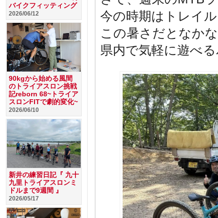
バイクフィッティング
今の時期はトレイル
2026/06/12
この暑さだとなかな
県内で気軽に遊べる
90kgから始める風間
のトライアスロン挑戦
記reborn 68~トライア
スロンFITで劇的変化~
2026/06/10
新井の練習日記『 九十
九里トライアスロンミ
ドルまで9週間 』
2026/05/17