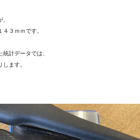
が、
１４３ｍｍです。
集めた統計データでは、
りします。