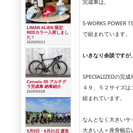
完成車は。
S-WORKS POWER 
LIMAR ALIEN 限定
REDカラー入荷しまし
で組まれています。
た！
2026/05/13
いきなり余談ですが
SPECIALIZEDの
Cervelo S5 アルテグ
４９、５２サイズは
ラ完成車 納車紹介
2026/04/28
組まれています。
なんとなく大きいサ
大きい人＝座骨幅広
5月9日・6月21日 渡良