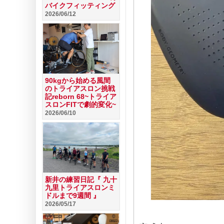
バイクフィッティング
2026/06/12
90kgから始める風間
のトライアスロン挑戦
記reborn 68~トライア
スロンFITで劇的変化~
2026/06/10
新井の練習日記『 九十
九里トライアスロンミ
ドルまで9週間 』
2026/05/17