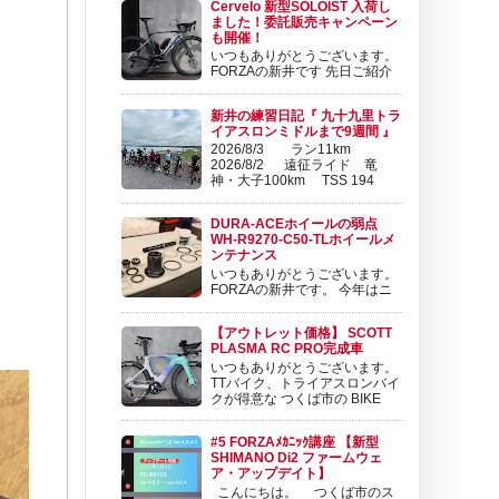
Cervelo 新型SOLOIST 入荷し
￥517,000 (税込) こんにちは。 FORZAの東
ました！委託販売キャンペーン
です。 SRAM から、 廉価版のeTAPコンポー
も開催！
ネンツ RIVAL ...
いつもありがとうございます。
FORZAの新井です 先日ご紹介
させて頂いたCervelo P-Series
に続いて、新型SOLOISTが発表となりまし
新井の練習日記『 九十九里トラ
た。 SOLOIST | Cervélo 日本公式サイト
イアスロンミドルまで9週間 』
www.cog.inc 軽量化と空力向上を果たした新型
2026/8/3 ラン11km
Soloistの5つ...
2026/8/2 遠征ライド 竜
神・大子100km TSS 194
2026/8/1 筑波山100kmライ
ド TSS 192 2026/7/31 ローラー30分・ブ
DURA-ACEホイールの弱点
リックラン4km TSS 34 2026/7/28 ローラ
WH-R9270-C50-TLホイールメ
ー30...
ンテナンス
いつもありがとうございます。
FORZAの新井です。 今年はニ
セコクラシックと来年のツール
ドおきなわに向けてコツコツ練習を積み重ねて
【アウトレット価格】 SCOTT
おります。 練習日記も更新しておりますので
PLASMA RC PRO完成車
ぜひチェック頂けますと幸いです😊 新井の練
いつもありがとうございます。
習日記『 9/10 ローラー1時間 TSS 50
TTバイク、トライアスロンバイ
ORBEA ...
クが得意な つくば市の BIKE
SHOP FORZAです 昨年、１２
月より新規取扱を開始しました スイスのブラ
#5 FORZAﾒｶﾆｯｸ講座 【新型
ンドSCOTT（スコット） ロードバイク、マウ
SHIMANO Di2 ファームウェ
ンテンバイクで先鋭的な。 尖ったバイクを世
ア・アップデイト】
に送り続けるブランド...
こんにちは。 つくば市のス