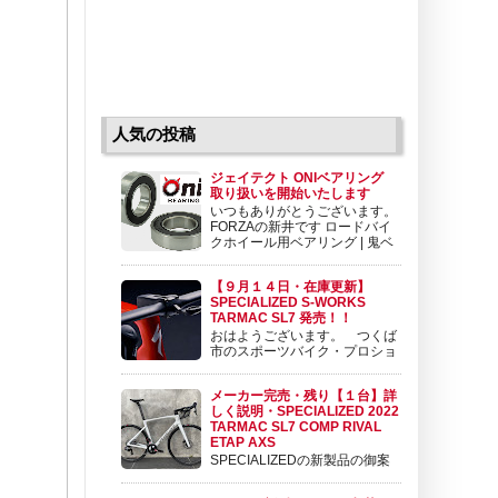
人気の投稿
ジェイテクト ONIベアリング
取り扱いを開始いたします
いつもありがとうございます。
FORZAの新井です ロードバイ
クホイール用ベアリング | 鬼ベ
アリング | 株式会社ジェイテク
ト 鬼ベアリングは極限のスピードを求めて開
【９月１４日・在庫更新】
発されたロードバイクホイール用ベアリングで
SPECIALIZED S-WORKS
す。ロードバイクホイール用ベアリングとして
TARMAC SL7 発売！！
koyo.jtekt.co....
おはようございます。 つくば
市のスポーツバイク・プロショ
ップ BIKE SHOP FORZAの東
（アズマ）です。 いよいよ発売されました。
メーカー完売・残り【１台】詳
SPECIALIZED TARMAC SL7 詳細の情報を御
しく説明・SPECIALIZED 2022
案内させて頂きます。 目次 １ ラインナップ
TARMAC SL7 COMP RIVAL
と価格 ２ ...
ETAP AXS
SPECIALIZEDの新製品の御案
内です。 SPECIALIZED 2022
TARMAC SL7 COMP RIVAL ETAP AXS