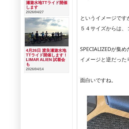
瀬遊水地TTライド開催
します
2026/04/27
というイメージです
５４サイズからは、
SPECIALIZEDが
4月26日 渡良瀬遊水地
TTライド開催します！
イメージと逆だった
LIMAR ALIEN 試着会
も
2026/04/14
面白いですね。