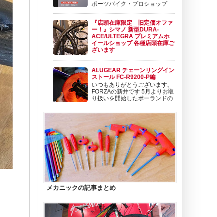
ポーツバイク・プロショップ
BIKE SHOP FORZAの東（アズ
マ）です。 ポジションは、 セールスメカニッ
『店頭在庫限定 旧定価オファ
ク＆バイクフィッターです。 今日は、新型
ー！』シマノ 新型DURA-
SHIMANO Di2 DuraAce Di2 ＆ Ultegra Di2 の
ACE/ULTEGRA プレミアムホ
ファームウェア...
イールショップ 各種店頭在庫ご
ざいます
いよいよシマノ新型 12速
DURA-ACE Di2とULTEGRA Di2の入荷が始ま
ALUGEAR チェーンリングイン
りました。 そして、同じタイミングで発表さ
ストール FC-R9200-P編
れた新型カーボンホイールも順次入荷開始とな
いつもありがとうございます。
っております。 新型ホイールについては こち
FORZAの新井です 5月よりお取
らから！ この新型ホイールのタイミング
り扱いを開始したポーランドの
で、プレミアムホイール...
チェーンリングメーカー
ALUGEAR たくさんのご注文を頂きましてあ
りがとうございます！ カッコイイですよねぇ
😊クランクはコンポーネントの顔。自転車の
印象もガラッと変えることができます。 ...
メカニックの記事まとめ