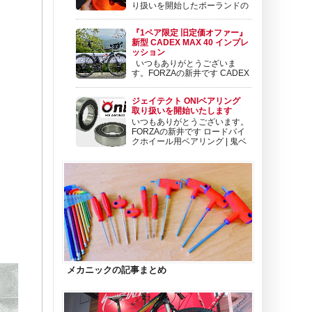
り扱いを開始したポーランドの
チェーンリングメーカー
ALUGEAR たくさんのご注文を頂きましてあ
『1ペア限定 旧定価オファー』
りがとうございます！ カッコイイですよねぇ
新型 CADEX MAX 40 インプレ
😊クランクはコンポーネントの顔。自転車の
ッション
印象もガラッと変えることができます。 ...
いつもありがとうございま
す。FORZAの新井です CADEX
の新型ホイール CADEX MAX
40ホイールのインプレッションをお送りいた
ジェイテクト ONIベアリング
します。 目次 前置き インプレッション ライダ
取り扱いを開始いたします
ー・バイク情報 剛性について フロントホイー
いつもありがとうございます。
ルについて フロントホイールのフランジ幅に
FORZAの新井です ロードバイ
つい...
クホイール用ベアリング | 鬼ベ
アリング | 株式会社ジェイテク
ト 鬼ベアリングは極限のスピードを求めて開
発されたロードバイクホイール用ベアリングで
す。ロードバイクホイール用ベアリングとして
koyo.jtekt.co....
メカニックの記事まとめ