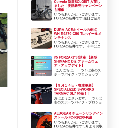
Cervelo 新型SOLOIST 入荷し
34km TSS 80 2026/8/4 ローラー40分
ました！委託販売キャンペーン
TSS 68 ...
も開催！
いつもありがとうございます。
FORZAの新井です 先日ご紹介
させて頂いたCervelo P-Series
に続いて、新型SOLOISTが発表となりまし
DURA-ACEホイールの弱点
た。 SOLOIST | Cervélo 日本公式サイト
WH-R9270-C50-TLホイールメ
www.cog.inc 軽量化と空力向上を果たした新型
ンテナンス
Soloistの5つ...
いつもありがとうございます。
FORZAの新井です。 今年はニ
セコクラシックと来年のツール
ドおきなわに向けてコツコツ練習を積み重ねて
#5 FORZAﾒｶﾆｯｸ講座 【新型
おります。 練習日記も更新しておりますので
SHIMANO Di2 ファームウェ
ぜひチェック頂けますと幸いです😊 新井の練
ア・アップデイト】
習日記『 9/10 ローラー1時間 TSS 50
こんにちは。 つくば市のス
ORBEA ...
ポーツバイク・プロショップ
BIKE SHOP FORZAの東（アズ
マ）です。 ポジションは、 セールスメカニッ
【９月１４日・在庫更新】
ク＆バイクフィッターです。 今日は、新型
SPECIALIZED S-WORKS
SHIMANO Di2 DuraAce Di2 ＆ Ultegra Di2 の
TARMAC SL7 発売！！
ファームウェア...
おはようございます。 つくば
市のスポーツバイク・プロショ
ップ BIKE SHOP FORZAの東
（アズマ）です。 いよいよ発売されました。
ALUGEAR チェーンリングイン
SPECIALIZED TARMAC SL7 詳細の情報を御
ストール FC-R9200-P編
案内させて頂きます。 目次 １ ラインナップ
いつもありがとうございます。
と価格 ２ ...
FORZAの新井です 5月よりお取