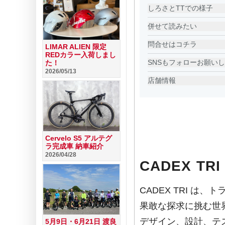
しろさとTTでの様子
併せて読みたい
問合せはコチラ
LIMAR ALIEN 限定
REDカラー入荷しまし
SNSもフォローお願い
た！
2026/05/13
店舗情報
Cervelo S5 アルテグ
ラ完成車 納車紹介
2026/04/28
CADEX TRI
CADEX TRI 
果敢な探求に挑む世
デザイン、設計、テ
5月9日・6月21日 渡良