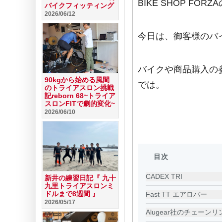
BIKE SHOP FO
バイクフィッティング
2026/06/12
今日は、御客様のバ
バイクや商品購入の
90kgから始める風間
では。
のトライアスロン挑戦
記reborn 68~トライア
スロンFITで劇的変化~
2026/06/10
目次
CADEX TRI
新井の練習日記『 九十
九里トライアスロンミ
ドルまで8週間 』
Fast TT エアロバー
2026/05/17
Alugear社のチェーンリ