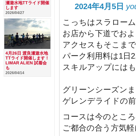
瀬遊水地TTライド開催
2024年4月5日
yo
します
2026/04/27
こっちはスラローム
お店から下道でおよ
アクセスもそこま
4月26日 渡良瀬遊水地
パーク利用料は1日2
TTライド開催します！
LIMAR ALIEN 試着会
スキルアップには
も
2026/04/14
グリーンシーズンま
ゲレンデライドの前
コースは今のところ
ご都合の合う方気軽