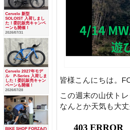
Cervelo 新型
SOLOIST 入荷しまし
た！委託販売キャンペ
ーンも開催！
2026/07/31
Cervelo 2027年モデ
ル P-Series 入荷しま
皆様こんにちは。F
した！委託販売キャン
ペーンも開催！
2026/07/28
この週末の山伏トレイル
なんとか天気も大丈
BIKE SHOP FORZAの