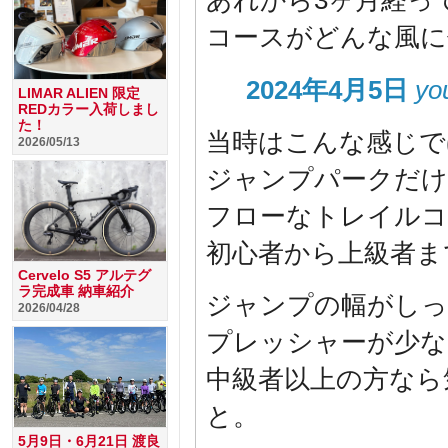
あれから3ヶ月経っ
コースがどんな風に
2024年4月5日
yo
LIMAR ALIEN 限定
REDカラー入荷しまし
た！
当時はこんな感じで
2026/05/13
ジャンプパークだ
フローなトレイルコ
初心者から上級者ま
Cervelo S5 アルテグ
ラ完成車 納車紹介
ジャンプの幅がし
2026/04/28
プレッシャーが少な
中級者以上の方なら
と。
5月9日・6月21日 渡良