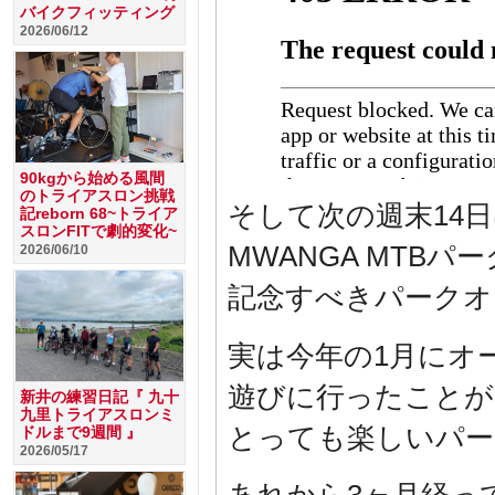
バイクフィッティング
2026/06/12
90kgから始める風間
のトライアスロン挑戦
そして次の週末14
記reborn 68~トライア
スロンFITで劇的変化~
MWANGA MTB
2026/06/10
記念すべきパークオ
実は今年の1月にオ
遊びに行ったことが
新井の練習日記『 九十
九里トライアスロンミ
とっても楽しいパー
ドルまで9週間 』
2026/05/17